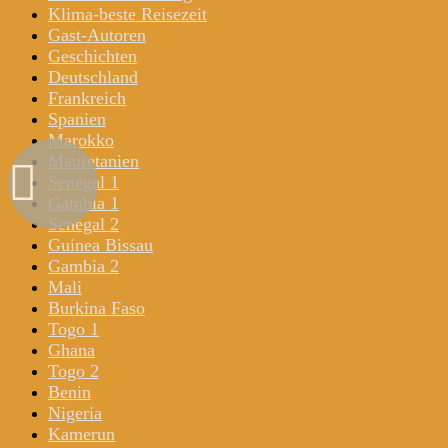
Klima-beste Reisezeit
Gast-Autoren
Geschichten
Deutschland
Frankreich
Spanien
Marokko
Mauretanien
Senegal 1
Gambia 1
Senegal 2
Guinea Bissau
Gambia 2
Mali
Burkina Faso
Togo 1
Ghana
Togo 2
Benin
Nigeria
Kamerun