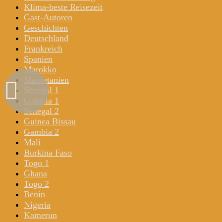
Klima-beste Reisezeit
Gast-Autoren
Geschichten
Deutschland
Frankreich
Spanien
Marokko
Mauretanien
Senegal 1
Gambia 1
Senegal 2
Guinea Bissau
Gambia 2
Mali
Burkina Faso
Togo 1
Ghana
Togo 2
Benin
Nigeria
Kamerun