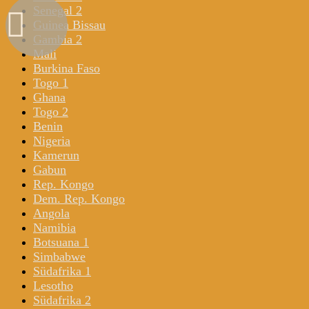
Senegal 2
Guinea Bissau
Gambia 2
Mali
Burkina Faso
Togo 1
Ghana
Togo 2
Benin
Nigeria
Kamerun
Gabun
Rep. Kongo
Dem. Rep. Kongo
Angola
Namibia
Botsuana 1
Simbabwe
Südafrika 1
Lesotho
Südafrika 2