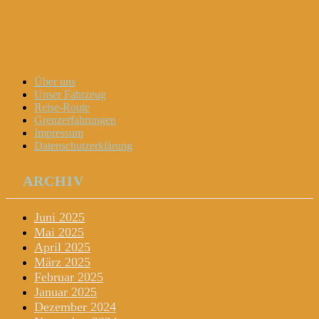
Dani und Didi unterwegs
Menu
Widgets
Search
Skip
Über uns
to
Unser Fahrzeug
content
Reise-Route
Grenzerfahrungen
Impressum
Datenschutzerklärung
ARCHIV
Juni 2025
Mai 2025
April 2025
März 2025
Februar 2025
Januar 2025
Dezember 2024