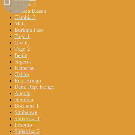
Senegal 2
Guinea Bissau
Gambia 2
Mali
Burkina Faso
Togo 1
Ghana
Togo 2
Benin
Nigeria
Kamerun
Gabun
Rep. Kongo
Dem. Rep. Kongo
Angola
Namibia
Botsuana 1
Simbabwe
Südafrika 1
Lesotho
Südafrika 2