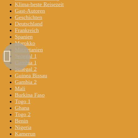
Klima-beste Reisezeit
Gast-Autoren
Geschichten
Deutschland
Frankreich
Spanien
Marokko
Mauretanien
Senegal 1
Gambia 1
Senegal 2
Guinea Bissau
Gambia 2
Mali
Burkina Faso
Togo 1
Ghana
Togo 2
Benin
Nigeria
Kamerun