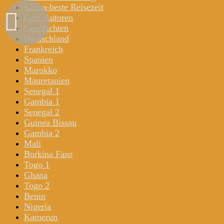
Klima-beste Reisezeit
Gast-Autoren
Geschichten
Deutschland
Frankreich
Spanien
Marokko
Mauretanien
Senegal 1
Gambia 1
Senegal 2
Guinea Bissau
Gambia 2
Mali
Burkina Faso
Togo 1
Ghana
Togo 2
Benin
Nigeria
Kamerun