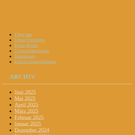
Dani und Didi unterwegs
Menu
Widgets
Search
Skip
Über uns
to
Unser Fahrzeug
content
Reise-Route
Grenzerfahrungen
Impressum
Datenschutzerklärung
ARCHIV
Juni 2025
Mai 2025
April 2025
März 2025
Februar 2025
Januar 2025
Dezember 2024