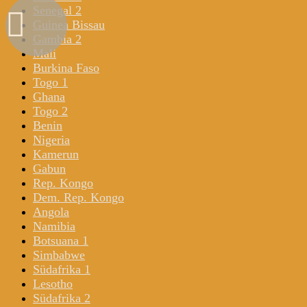
Senegal 2
Guinea Bissau
Gambia 2
Mali
Burkina Faso
Togo 1
Ghana
Togo 2
Benin
Nigeria
Kamerun
Gabun
Rep. Kongo
Dem. Rep. Kongo
Angola
Namibia
Botsuana 1
Simbabwe
Südafrika 1
Lesotho
Südafrika 2