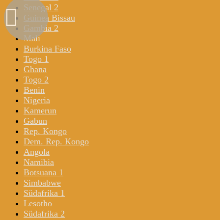
Senegal 2
Guinea Bissau
Gambia 2
Mali
Burkina Faso
Togo 1
Ghana
Togo 2
Benin
Nigeria
Kamerun
Gabun
Rep. Kongo
Dem. Rep. Kongo
Angola
Namibia
Botsuana 1
Simbabwe
Südafrika 1
Lesotho
Südafrika 2