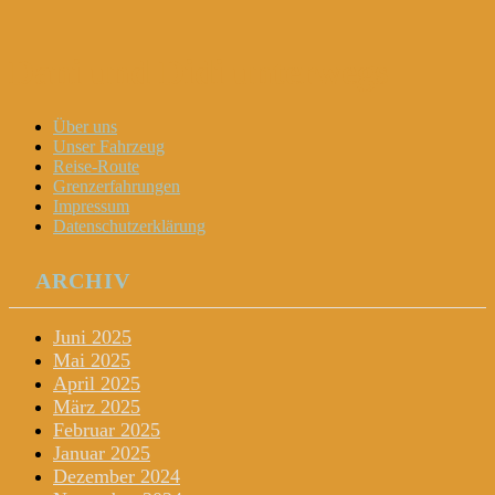
Dani und Didi unterwegs
Menu
Widgets
Search
Skip
Über uns
to
Unser Fahrzeug
content
Reise-Route
Grenzerfahrungen
Impressum
Datenschutzerklärung
ARCHIV
Juni 2025
Mai 2025
April 2025
März 2025
Februar 2025
Januar 2025
Dezember 2024