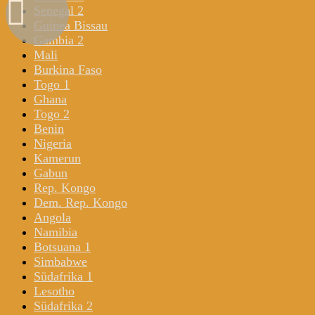
Senegal 2
Guinea Bissau
Gambia 2
Mali
Burkina Faso
Togo 1
Ghana
Togo 2
Benin
Nigeria
Kamerun
Gabun
Rep. Kongo
Dem. Rep. Kongo
Angola
Namibia
Botsuana 1
Simbabwe
Südafrika 1
Lesotho
Südafrika 2