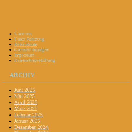
Dani und Didi unterwegs
Menu
Widgets
Search
Skip
Über uns
to
Unser Fahrzeug
content
Reise-Route
Grenzerfahrungen
Impressum
Datenschutzerklärung
ARCHIV
Juni 2025
Mai 2025
April 2025
März 2025
Februar 2025
Januar 2025
Dezember 2024