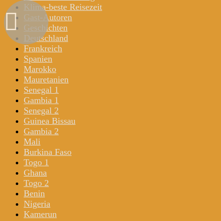
Klima-beste Reisezeit
Gast-Autoren
Geschichten
Deutschland
Frankreich
Spanien
Marokko
Mauretanien
Senegal 1
Gambia 1
Senegal 2
Guinea Bissau
Gambia 2
Mali
Burkina Faso
Togo 1
Ghana
Togo 2
Benin
Nigeria
Kamerun