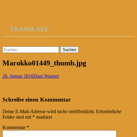
TRANSLATE:
Suchen
nach:
Marokko01449_thumb.jpg
26. Januar 2016
Dani Wagner
Post
←
Schreibe einen Kommentar
navigation
Deine E-Mail-Adresse wird nicht veröffentlicht.
Erforderliche
Felder sind mit
*
markiert
Kommentar
*