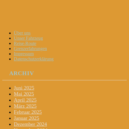
Dani und Didi unterwegs
Menu
Widgets
Search
Skip
Über uns
to
Unser Fahrzeug
content
Reise-Route
Grenzerfahrungen
Impressum
Datenschutzerklärung
ARCHIV
Juni 2025
Mai 2025
April 2025
März 2025
Februar 2025
Januar 2025
Dezember 2024