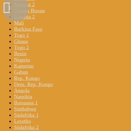
Senegal 2
Guinea Bissau
Gambia 2
Mali
Burkina Faso
Togo 1
Ghana
Togo 2
Benin
Nigeria
Kamerun
Gabun
Rep. Kongo
Dem. Rep. Kongo
Angola
Namibia
Botsuana 1
Simbabwe
Südafrika 1
Lesotho
Südafrika 2