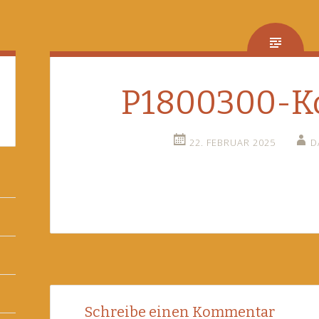
P1800300-Ko
22. FEBRUAR 2025
D
Post
←
Schreibe einen Kommentar