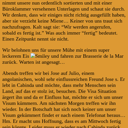
nimmt unsere nun ordentlich sortierten und mit einer
Büroklammer versehenen Unterlagen und schaut sie durch.
Wir denken, dass wir einiges nicht richtig ausgefüllt haben,
aber sie verzieht keine Miene… Keiner von uns traut sich
nachzufragen. Kalt sagt sie: “Wir werden angerufen,
sobald es fertig ist.” Was auch immer “fertig” bedeutet.
Einen Zeitpunkt nennt sie nicht.
Wir belohnen uns für unsere Mühe mit einem super
leckerem Eis
und fahren zur Brasserie de la Mar
zurück. Warten ist angesagt…
Abends treffen wir bei Jose auf Julio, einem
angolanischen, wohl sehr einflussreichen Freund Jose s. Er
lebt in Cabinda und möchte, dass mehr Menschen sein
Land, auf das er stolz ist, besuchen. Die Visa Situation
ärgert ihn und da er Einfluss hat, möchte er sich um unser
Visum kümmern. Am nächsten Morgen treffen wir ihn
wieder. In der Botschaft hat sich noch keiner um unser
Visum gekümmert findet er nach einem Telefonat heraus…
Hm. Er macht uns Hoffnung, dass es am Mittwoch fertig
sein könnte. Leider muss er wieder nach Cabinda zurück.