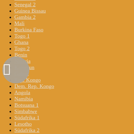
Senegal 2
Guinea Bissau
Gambia 2
Mali
Burkina Faso
Togo 1
Ghana
Togo 2
Benin
Nigeria
Kamerun
Gabun
Rep. Kongo
Dem. Rep. Kongo
Angola
Namibia
Botsuana 1
Simbabwe
Südafrika 1
Lesotho
Südafrika 2