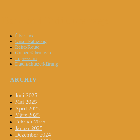
Dani und Didi unterwegs
Menu
Widgets
Search
Skip
Über uns
to
Unser Fahrzeug
content
Reise-Route
Grenzerfahrungen
Impressum
Datenschutzerklärung
ARCHIV
Juni 2025
Mai 2025
April 2025
März 2025
Februar 2025
Januar 2025
Dezember 2024