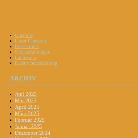
Dani und Didi unterwegs
Menu
Widgets
Search
Skip
Über uns
to
Unser Fahrzeug
content
Reise-Route
Grenzerfahrungen
Impressum
Datenschutzerklärung
ARCHIV
Juni 2025
Mai 2025
April 2025
März 2025
Februar 2025
Januar 2025
Dezember 2024