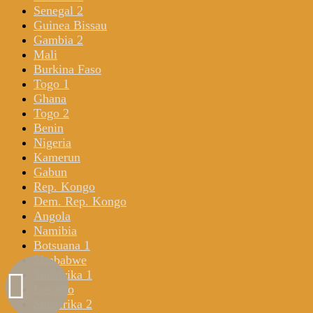
Senegal 2
Guinea Bissau
Gambia 2
Mali
Burkina Faso
Togo 1
Ghana
Togo 2
Benin
Nigeria
Kamerun
Gabun
Rep. Kongo
Dem. Rep. Kongo
Angola
Namibia
Botsuana 1
Simbabwe
Südafrika 1
Lesotho
Südafrika 2