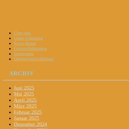
Dani und Didi unterwegs
Menu
Widgets
Search
Skip
Über uns
to
Unser Fahrzeug
content
Reise-Route
Grenzerfahrungen
Impressum
Datenschutzerklärung
ARCHIV
Juni 2025
Mai 2025
April 2025
März 2025
Februar 2025
Januar 2025
Dezember 2024