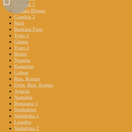
Senegal 2
Guinea Bissau
Gambia 2
Mali
Burkina Faso
Togo 1
Ghana
Togo 2
Benin
Nigeria
Kamerun
Gabun
Rep. Kongo
Dem. Rep. Kongo
Angola
Namibia
Botsuana 1
Simbabwe
Südafrika 1
Lesotho
Südafrika 2