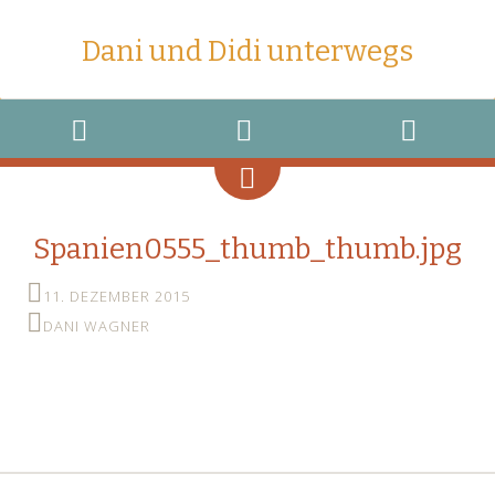
Dani und Didi unterwegs
MENU
WIDGETS
SEARCH
Spanien0555_thumb_thumb.jpg
11. DEZEMBER 2015
DANI WAGNER
←