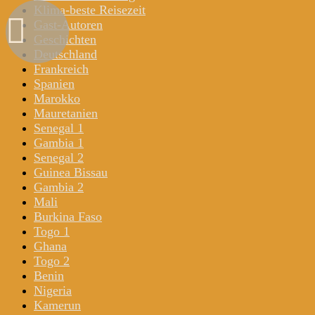
Klima-beste Reisezeit
Gast-Autoren
Geschichten
Deutschland
Frankreich
Spanien
Marokko
Mauretanien
Senegal 1
Gambia 1
Senegal 2
Guinea Bissau
Gambia 2
Mali
Burkina Faso
Togo 1
Ghana
Togo 2
Benin
Nigeria
Kamerun