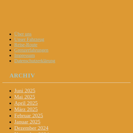
Dani und Didi unterwegs
Menu
Widgets
Search
Skip
Über uns
to
Unser Fahrzeug
content
Reise-Route
Grenzerfahrungen
Impressum
Datenschutzerklärung
ARCHIV
Juni 2025
Mai 2025
April 2025
März 2025
Februar 2025
Januar 2025
Dezember 2024