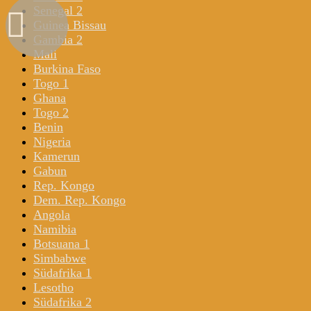
Senegal 2
Guinea Bissau
Gambia 2
Mali
Burkina Faso
Togo 1
Ghana
Togo 2
Benin
Nigeria
Kamerun
Gabun
Rep. Kongo
Dem. Rep. Kongo
Angola
Namibia
Botsuana 1
Simbabwe
Südafrika 1
Lesotho
Südafrika 2