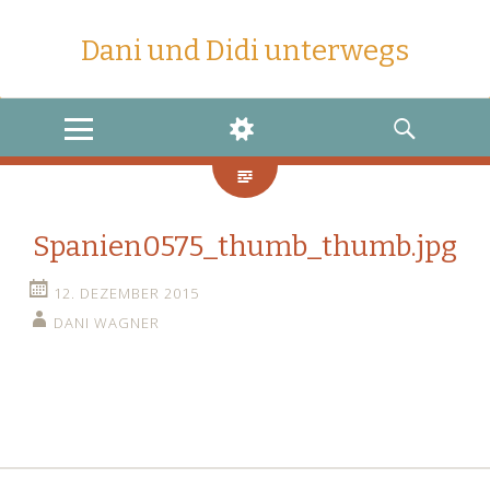
Dani und Didi unterwegs
MENU
WIDGETS
SEARCH
Spanien0575_thumb_thumb.jpg
12. DEZEMBER 2015
DANI WAGNER
←