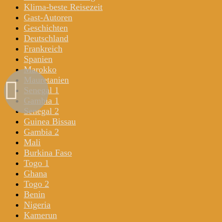
Klima-beste Reisezeit
Gast-Autoren
Geschichten
Deutschland
Frankreich
Spanien
Marokko
Mauretanien
Senegal 1
Gambia 1
Senegal 2
Guinea Bissau
Gambia 2
Mali
Burkina Faso
Togo 1
Ghana
Togo 2
Benin
Nigeria
Kamerun