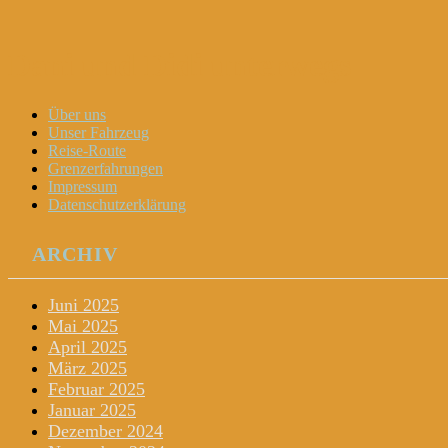
Dani und Didi unterwegs
Menu
Widgets
Search
Skip
Über uns
to
Unser Fahrzeug
content
Reise-Route
Grenzerfahrungen
Impressum
Datenschutzerklärung
ARCHIV
Juni 2025
Mai 2025
April 2025
März 2025
Februar 2025
Januar 2025
Dezember 2024