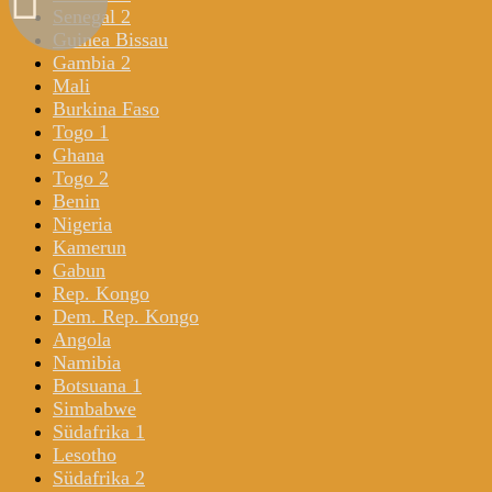
Senegal 2
Guinea Bissau
Gambia 2
Mali
Burkina Faso
Togo 1
Ghana
Togo 2
Benin
Nigeria
Kamerun
Gabun
Rep. Kongo
Dem. Rep. Kongo
Angola
Namibia
Botsuana 1
Simbabwe
Südafrika 1
Lesotho
Südafrika 2