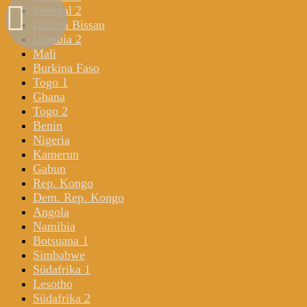
Senegal 2
Guinea Bissau
Gambia 2
Mali
Burkina Faso
Togo 1
Ghana
Togo 2
Benin
Nigeria
Kamerun
Gabun
Rep. Kongo
Dem. Rep. Kongo
Angola
Namibia
Botsuana 1
Simbabwe
Südafrika 1
Lesotho
Südafrika 2