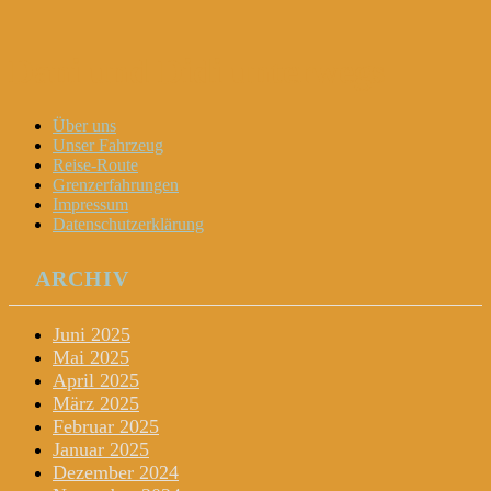
Dani und Didi unterwegs
Menu
Widgets
Search
Skip
Über uns
to
Unser Fahrzeug
content
Reise-Route
Grenzerfahrungen
Impressum
Datenschutzerklärung
ARCHIV
Juni 2025
Mai 2025
April 2025
März 2025
Februar 2025
Januar 2025
Dezember 2024