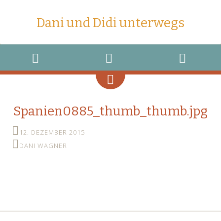
Dani und Didi unterwegs
MENU
WIDGETS
SEARCH
Spanien0885_thumb_thumb.jpg
12. DEZEMBER 2015
DANI WAGNER
←