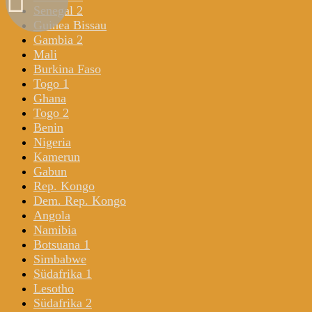
Senegal 2
Guinea Bissau
Gambia 2
Mali
Burkina Faso
Togo 1
Ghana
Togo 2
Benin
Nigeria
Kamerun
Gabun
Rep. Kongo
Dem. Rep. Kongo
Angola
Namibia
Botsuana 1
Simbabwe
Südafrika 1
Lesotho
Südafrika 2