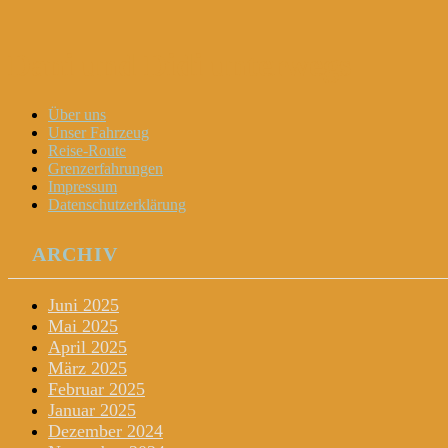
Dani und Didi unterwegs
Menu
Widgets
Search
Skip
Über uns
to
Unser Fahrzeug
content
Reise-Route
Grenzerfahrungen
Impressum
Datenschutzerklärung
ARCHIV
Juni 2025
Mai 2025
April 2025
März 2025
Februar 2025
Januar 2025
Dezember 2024