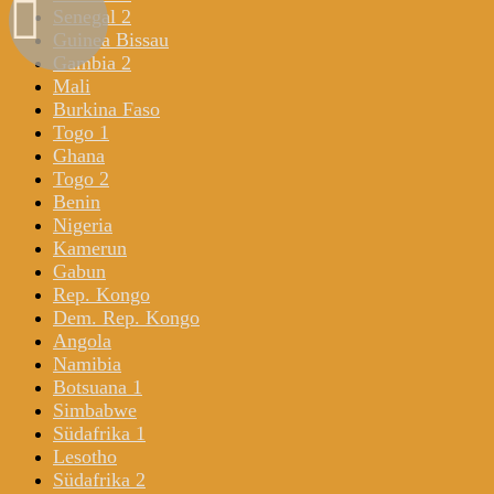
Senegal 2
Guinea Bissau
Gambia 2
Mali
Burkina Faso
Togo 1
Ghana
Togo 2
Benin
Nigeria
Kamerun
Gabun
Rep. Kongo
Dem. Rep. Kongo
Angola
Namibia
Botsuana 1
Simbabwe
Südafrika 1
Lesotho
Südafrika 2