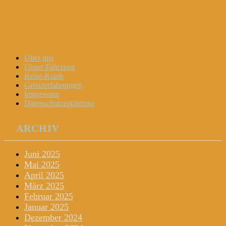
Dani und Didi unterwegs
Menu
Widgets
Search
Skip
Über uns
to
Unser Fahrzeug
content
Reise-Route
Grenzerfahrungen
Impressum
Datenschutzerklärung
ARCHIV
Juni 2025
Mai 2025
April 2025
März 2025
Februar 2025
Januar 2025
Dezember 2024