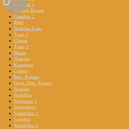
Senegal 2
Guinea Bissau
Gambia 2
Mali
Burkina Faso
Togo 1
Ghana
Togo 2
Benin
Nigeria
Kamerun
Gabun
Rep. Kongo
Dem. Rep. Kongo
Angola
Namibia
Botsuana 1
Simbabwe
Südafrika 1
Lesotho
Südafrika 2