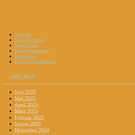
Dani und Didi unterwegs
Menu
Widgets
Search
Skip
Über uns
to
Unser Fahrzeug
content
Reise-Route
Grenzerfahrungen
Impressum
Datenschutzerklärung
ARCHIV
Juni 2025
Mai 2025
April 2025
März 2025
Februar 2025
Januar 2025
Dezember 2024