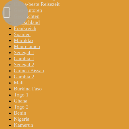
Klima-beste Reisezeit
Gast-Autoren
Geschichten
Deutschland
Frankreich
Spanien
Marokko
Mauretanien
Senegal 1
Gambia 1
Senegal 2
Guinea Bissau
Gambia 2
Mali
Burkina Faso
Togo 1
Ghana
Togo 2
Benin
Nigeria
Kamerun