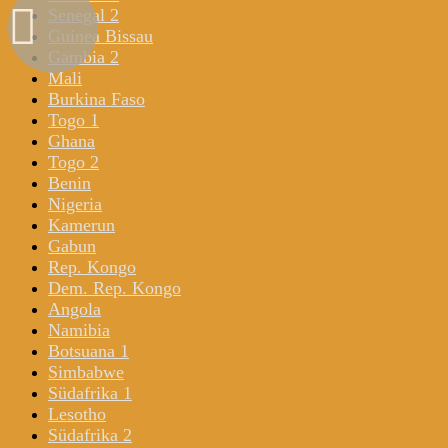
Senegal 2
Guinea Bissau
Gambia 2
Mali
Burkina Faso
Togo 1
Ghana
Togo 2
Benin
Nigeria
Kamerun
Gabun
Rep. Kongo
Dem. Rep. Kongo
Angola
Namibia
Botsuana 1
Simbabwe
Südafrika 1
Lesotho
Südafrika 2