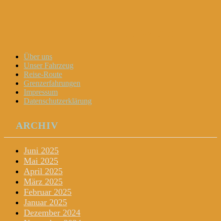
Dani und Didi unterwegs
Menu
Widgets
Search
Skip
Über uns
to
Unser Fahrzeug
content
Reise-Route
Grenzerfahrungen
Impressum
Datenschutzerklärung
ARCHIV
Juni 2025
Mai 2025
April 2025
März 2025
Februar 2025
Januar 2025
Dezember 2024