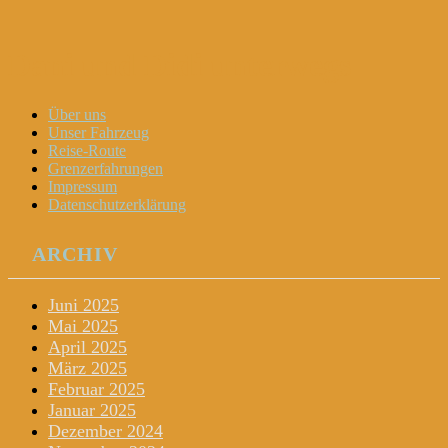
Dani und Didi unterwegs
Menu
Widgets
Search
Skip
Über uns
to
Unser Fahrzeug
content
Reise-Route
Grenzerfahrungen
Impressum
Datenschutzerklärung
ARCHIV
Juni 2025
Mai 2025
April 2025
März 2025
Februar 2025
Januar 2025
Dezember 2024