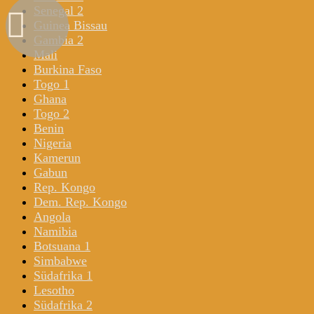
Senegal 2
Guinea Bissau
Gambia 2
Mali
Burkina Faso
Togo 1
Ghana
Togo 2
Benin
Nigeria
Kamerun
Gabun
Rep. Kongo
Dem. Rep. Kongo
Angola
Namibia
Botsuana 1
Simbabwe
Südafrika 1
Lesotho
Südafrika 2