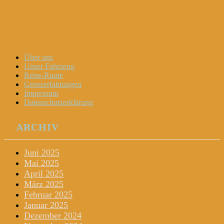
Dani und Didi unterwegs
Menu
Widgets
Search
Skip
Über uns
to
Unser Fahrzeug
content
Reise-Route
Grenzerfahrungen
Impressum
Datenschutzerklärung
ARCHIV
Juni 2025
Mai 2025
April 2025
März 2025
Februar 2025
Januar 2025
Dezember 2024