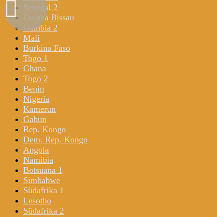
Senegal 2
Guinea Bissau
Gambia 2
Mali
Burkina Faso
Togo 1
Ghana
Togo 2
Benin
Nigeria
Kamerun
Gabun
Rep. Kongo
Dem. Rep. Kongo
Angola
Namibia
Botsuana 1
Simbabwe
Südafrika 1
Lesotho
Südafrika 2