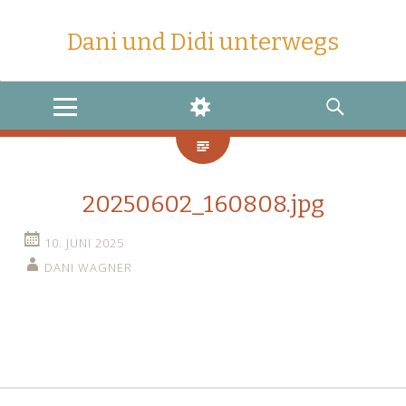
Dani und Didi unterwegs
MENU
WIDGETS
SEARCH
20250602_160808.jpg
10. JUNI 2025
DANI WAGNER
←