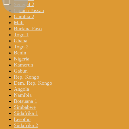
Senegal 2
Guinea Bissau
Gambia 2
Mali
Burkina Faso
Togo 1
Ghana
Togo 2
Benin
Nigeria
Kamerun
Gabun
Rep. Kongo
Dem. Rep. Kongo
Angola
Namibia
Botsuana 1
Simbabwe
Südafrika 1
Lesotho
Südafrika 2