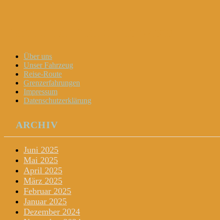
Dani und Didi unterwegs
Menu
Widgets
Search
Skip
Über uns
to
Unser Fahrzeug
content
Reise-Route
Grenzerfahrungen
Impressum
Datenschutzerklärung
ARCHIV
Juni 2025
Mai 2025
April 2025
März 2025
Februar 2025
Januar 2025
Dezember 2024