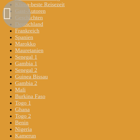
Klima-beste Reisezeit
Gast-Autoren
Geschichten
Deutschland
Frankreich
Spanien
Marokko
Mauretanien
Senegal 1
Gambia 1
Senegal 2
Guinea Bissau
Gambia 2
Mali
Burkina Faso
Togo 1
Ghana
Togo 2
Benin
Nigeria
Kamerun