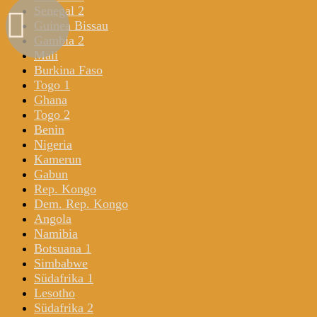
Senegal 2
Guinea Bissau
Gambia 2
Mali
Burkina Faso
Togo 1
Ghana
Togo 2
Benin
Nigeria
Kamerun
Gabun
Rep. Kongo
Dem. Rep. Kongo
Angola
Namibia
Botsuana 1
Simbabwe
Südafrika 1
Lesotho
Südafrika 2