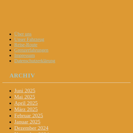
Dani und Didi unterwegs
Menu
Widgets
Search
Skip
Über uns
to
Unser Fahrzeug
content
Reise-Route
Grenzerfahrungen
Impressum
Datenschutzerklärung
ARCHIV
Juni 2025
Mai 2025
April 2025
März 2025
Februar 2025
Januar 2025
Dezember 2024