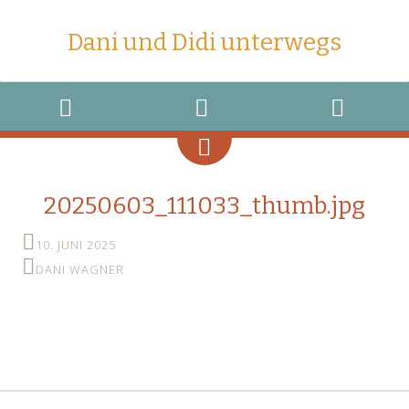
Dani und Didi unterwegs
MENU
WIDGETS
SEARCH
20250603_111033_thumb.jpg
10. JUNI 2025
DANI WAGNER
←