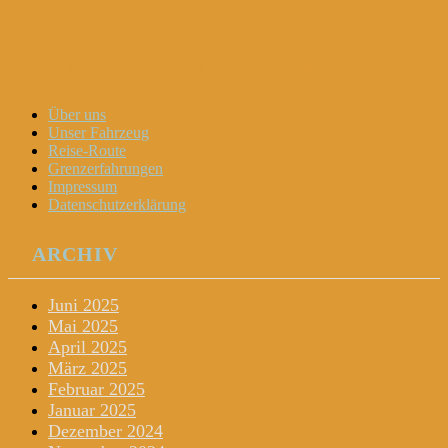
Dani und Didi unterwegs
Menu
Widgets
Search
Skip
Über uns
to
Unser Fahrzeug
content
Reise-Route
Grenzerfahrungen
Impressum
Datenschutzerklärung
ARCHIV
Juni 2025
Mai 2025
April 2025
März 2025
Februar 2025
Januar 2025
Dezember 2024