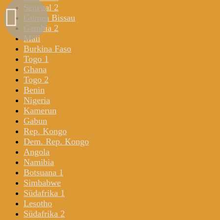
Senegal 2
Guinea Bissau
Gambia 2
Mali
Burkina Faso
Togo 1
Ghana
Togo 2
Benin
Nigeria
Kamerun
Gabun
Rep. Kongo
Dem. Rep. Kongo
Angola
Namibia
Botsuana 1
Simbabwe
Südafrika 1
Lesotho
Südafrika 2