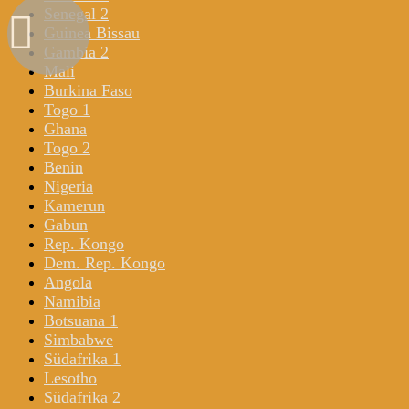
Senegal 2
Guinea Bissau
Gambia 2
Mali
Burkina Faso
Togo 1
Ghana
Togo 2
Benin
Nigeria
Kamerun
Gabun
Rep. Kongo
Dem. Rep. Kongo
Angola
Namibia
Botsuana 1
Simbabwe
Südafrika 1
Lesotho
Südafrika 2