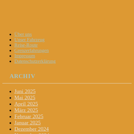
Dani und Didi unterwegs
Menu
Widgets
Search
Skip
Über uns
to
Unser Fahrzeug
content
Reise-Route
Grenzerfahrungen
Impressum
Datenschutzerklärung
ARCHIV
Juni 2025
Mai 2025
April 2025
März 2025
Februar 2025
Januar 2025
Dezember 2024