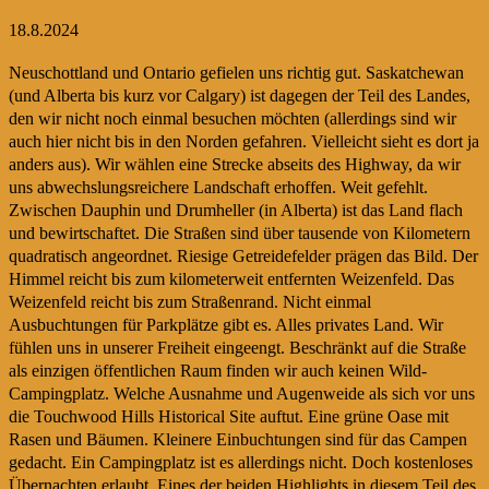
18.8.2024
Neuschottland und Ontario gefielen uns richtig gut. Saskatchewan
(und Alberta bis kurz vor Calgary) ist dagegen der Teil des Landes,
den wir nicht noch einmal besuchen möchten (allerdings sind wir
auch hier nicht bis in den Norden gefahren. Vielleicht sieht es dort ja
anders aus). Wir wählen eine Strecke abseits des Highway, da wir
uns abwechslungsreichere Landschaft erhoffen. Weit gefehlt.
Zwischen Dauphin und Drumheller (in Alberta) ist das Land flach
und bewirtschaftet. Die Straßen sind über tausende von Kilometern
quadratisch angeordnet. Riesige Getreidefelder prägen das Bild. Der
Himmel reicht bis zum kilometerweit entfernten Weizenfeld. Das
Weizenfeld reicht bis zum Straßenrand. Nicht einmal
Ausbuchtungen für Parkplätze gibt es. Alles privates Land. Wir
fühlen uns in unserer Freiheit eingeengt. Beschränkt auf die Straße
als einzigen öffentlichen Raum finden wir auch keinen Wild-
Campingplatz. Welche Ausnahme und Augenweide als sich vor uns
die Touchwood Hills Historical Site auftut. Eine grüne Oase mit
Rasen und Bäumen. Kleinere Einbuchtungen sind für das Campen
gedacht. Ein Campingplatz ist es allerdings nicht. Doch kostenloses
Übernachten erlaubt. Eines der beiden Highlights in diesem Teil des