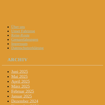
Dani und Didi unterwegs
Menu
Widgets
Search
Skip
Über uns
to
Unser Fahrzeug
content
Reise-Route
Grenzerfahrungen
Impressum
Datenschutzerklärung
ARCHIV
Juni 2025
Mai 2025
April 2025
März 2025
Februar 2025
Januar 2025
Dezember 2024