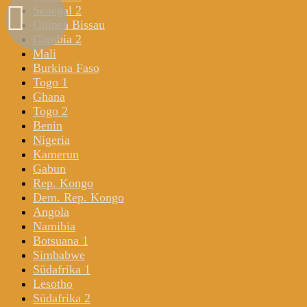
Senegal 2
Guinea Bissau
Gambia 2
Mali
Burkina Faso
Togo 1
Ghana
Togo 2
Benin
Nigeria
Kamerun
Gabun
Rep. Kongo
Dem. Rep. Kongo
Angola
Namibia
Botsuana 1
Simbabwe
Südafrika 1
Lesotho
Südafrika 2