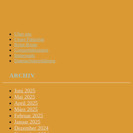
Dani und Didi unterwegs
Menu
Widgets
Search
Skip
Über uns
to
Unser Fahrzeug
content
Reise-Route
Grenzerfahrungen
Impressum
Datenschutzerklärung
ARCHIV
Juni 2025
Mai 2025
April 2025
März 2025
Februar 2025
Januar 2025
Dezember 2024