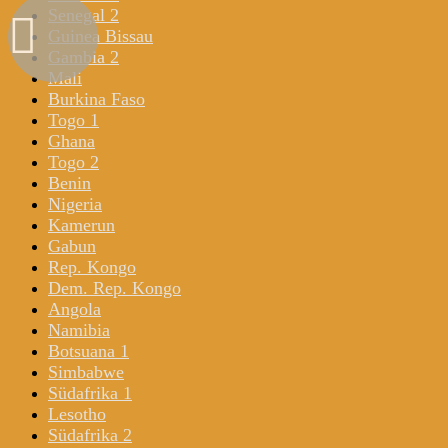
Senegal 2
Guinea Bissau
Gambia 2
Mali
Burkina Faso
Togo 1
Ghana
Togo 2
Benin
Nigeria
Kamerun
Gabun
Rep. Kongo
Dem. Rep. Kongo
Angola
Namibia
Botsuana 1
Simbabwe
Südafrika 1
Lesotho
Südafrika 2