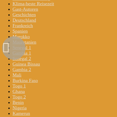
Klima-beste Reisezeit
Gast-Autoren
Geschichten
Deutschland
Frankreich
Spanien
Marokko
Mauretanien
Senegal 1
Gambia 1
Senegal 2
Guinea Bissau
Gambia 2
Mali
Burkina Faso
Togo 1
Ghana
Togo 2
Benin
Nigeria
Kamerun