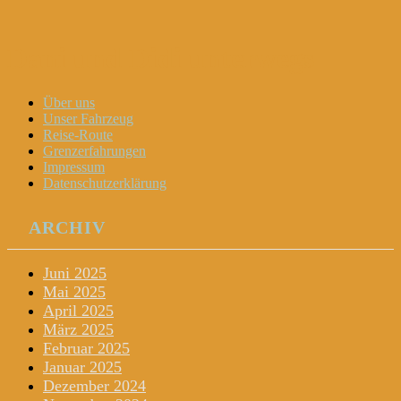
Dani und Didi unterwegs
Menu
Widgets
Search
Skip
Über uns
to
Unser Fahrzeug
content
Reise-Route
Grenzerfahrungen
Impressum
Datenschutzerklärung
ARCHIV
Juni 2025
Mai 2025
April 2025
März 2025
Februar 2025
Januar 2025
Dezember 2024