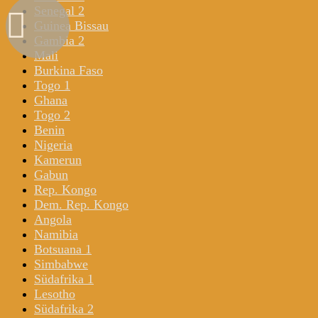
Senegal 2
Guinea Bissau
Gambia 2
Mali
Burkina Faso
Togo 1
Ghana
Togo 2
Benin
Nigeria
Kamerun
Gabun
Rep. Kongo
Dem. Rep. Kongo
Angola
Namibia
Botsuana 1
Simbabwe
Südafrika 1
Lesotho
Südafrika 2