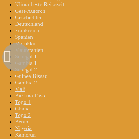
Klima-beste Reisezeit
Gast-Autoren
Geschichten
Deutschland
Frankreich
Spanien
Marokko
Mauretanien
Senegal 1
Gambia 1
Senegal 2
Guinea Bissau
Gambia 2
Mali
Burkina Faso
Togo 1
Ghana
Togo 2
Benin
Nigeria
Kamerun