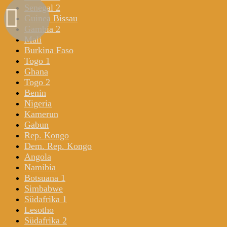
Senegal 2
Guinea Bissau
Gambia 2
Mali
Burkina Faso
Togo 1
Ghana
Togo 2
Benin
Nigeria
Kamerun
Gabun
Rep. Kongo
Dem. Rep. Kongo
Angola
Namibia
Botsuana 1
Simbabwe
Südafrika 1
Lesotho
Südafrika 2