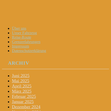
Dani und Didi unterwegs
Menu
Widgets
Search
Skip
Über uns
to
Unser Fahrzeug
content
Reise-Route
Grenzerfahrungen
Impressum
Datenschutzerklärung
ARCHIV
Juni 2025
Mai 2025
April 2025
März 2025
Februar 2025
Januar 2025
Dezember 2024