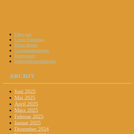
Dani und Didi unterwegs
Menu
Widgets
Search
Skip
Über uns
to
Unser Fahrzeug
content
Reise-Route
Grenzerfahrungen
Impressum
Datenschutzerklärung
ARCHIV
Juni 2025
Mai 2025
April 2025
März 2025
Februar 2025
Januar 2025
Dezember 2024