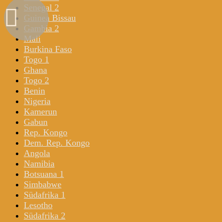
Senegal 2
Guinea Bissau
Gambia 2
Mali
Burkina Faso
Togo 1
Ghana
Togo 2
Benin
Nigeria
Kamerun
Gabun
Rep. Kongo
Dem. Rep. Kongo
Angola
Namibia
Botsuana 1
Simbabwe
Südafrika 1
Lesotho
Südafrika 2