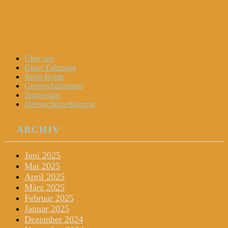
Dani und Didi unterwegs
Menu
Widgets
Search
Skip
Über uns
to
Unser Fahrzeug
content
Reise-Route
Grenzerfahrungen
Impressum
Datenschutzerklärung
ARCHIV
Juni 2025
Mai 2025
April 2025
März 2025
Februar 2025
Januar 2025
Dezember 2024