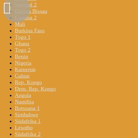
Senegal 2
Guinea Bissau
Gambia 2
Mali
Burkina Faso
Togo 1
Ghana
Togo 2
Benin
Nigeria
Kamerun
Gabun
Rep. Kongo
Dem. Rep. Kongo
Angola
Namibia
Botsuana 1
Simbabwe
Südafrika 1
Lesotho
Südafrika 2