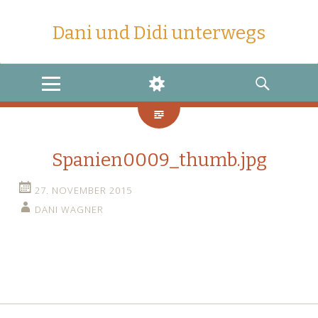
Dani und Didi unterwegs
MENU
WIDGETS
SEARCH
Spanien0009_thumb.jpg
27. NOVEMBER 2015
DANI WAGNER
←