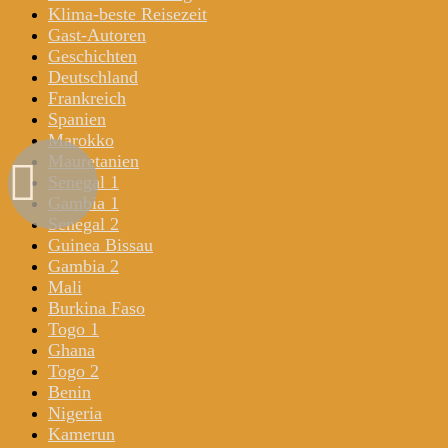
Klima-beste Reisezeit
Gast-Autoren
Geschichten
Deutschland
Frankreich
Spanien
Marokko
Mauretanien
Senegal 1
Gambia 1
Senegal 2
Guinea Bissau
Gambia 2
Mali
Burkina Faso
Togo 1
Ghana
Togo 2
Benin
Nigeria
Kamerun