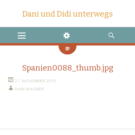
Dani und Didi unterwegs
MENU
WIDGETS
SEARCH
Spanien0088_thumb.jpg
27. NOVEMBER 2015
DANI WAGNER
←